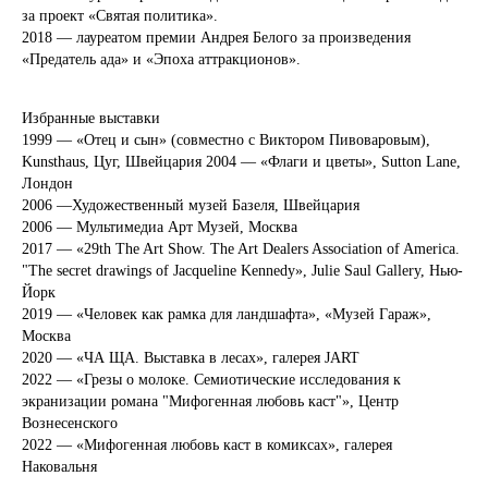
за проект «Святая политика».
2018 — лауреатом премии Андрея Белого за произведения
«Предатель ада» и «Эпоха аттракционов».
Избранные выставки
1999 — «Отец и сын» (совместно с Виктором Пивоваровым),
Kunsthaus, Цуг, Швейцария 2004 — «Флаги и цветы», Sutton Lane,
Лондон
2006 —Художественный музей Базеля, Швейцария
2006 — Мультимедиа Арт Музей, Москва
2017 — «29th The Art Show. The Art Dealers Association of America.
"The secret drawings of Jacqueline Kennedy», Julie Saul Gallery, Нью-
Йорк
2019 — «Человек как рамка для ландшафта», «Музей Гараж»,
Москва
2020 — «ЧА ЩА. Выставка в лесах», галерея JART
2022 — «Грезы о молоке. Семиотические исследования к
экранизации романа "Мифогенная любовь каст"», Центр
Вознесенского
2022 — «Мифогенная любовь каст в комиксах», галерея
Наковальня