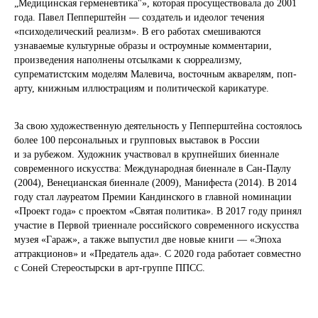
„Медицинская герменевтика"», которая просуществовала до 2001
года. Павел Пепперштейн — создатель и идеолог течения
«психоделический реализм». В его работах смешиваются
узнаваемые культурные образы и остроумные комментарии,
произведения наполнены отсылками к сюрреализму,
супрематистским моделям Малевича, восточным акварелям, поп-
арту, книжным иллюстрациям и политической карикатуре.
За свою художественную деятельность у Пепперштейна состоялось
более 100 персональных и групповых выставок в России
и за рубежом. Художник участвовал в крупнейших биеннале
современного искусства: Международная биеннале в Сан-Паулу
(2004), Венецианская биеннале (2009), Манифеста (2014). В 2014
году стал лауреатом Премии Кандинского в главной номинации
«Проект года» с проектом «Святая политика». В 2017 году принял
участие в Первой триеннале российского современного искусства
музея «Гараж», а также выпустил две новые книги — «Эпоха
аттракционов» и «Предатель ада». С 2020 года работает совместно
с Соней Стереостырски в арт-группе ППСС.