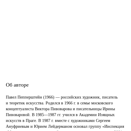
Павел Пепперштейн
(Род. 1966)
Об авторе
Павел Пепперштейн (1966) — российских художник, писатель
и теоретик искусства. Родился в 1966 г. в семье московского
концептуалиста Виктора Пивоварова и писательницы Ирины
Пивоваровой. В 1985—1987 гг. учился в Академии Изящных
искусств в Праге. В 1987 г. вместе с художниками Сергеем
Ануфриевым и Юрием Лейдерманом основал группу «Инспекция