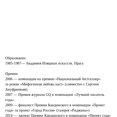
Музей подсознания
Москвы
ЧАЩА. Выставка в
лесах
Участие в групповой выставке
Образование
1985-1987— Академия Изящных искусств, Прага
Премии
2006 — номинация на премию «Национальный бестселлер»
за роман «Мифогенная любовь каст» (совместно с Сергеем
Ануфриевым).
2007 — Премия журнала GQ в номинации «Лучший писатель
года».
2009 — финалист Премии Кандинского в номинации «Проект
года» за проект «Город Россия» (галерея «Риджина»).
2014 — лауреат Премии Кандинского в номинации «Проект года»